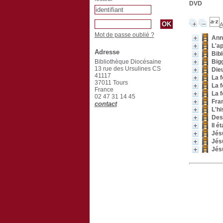
DVD
A
Mot de passe oublié ?
Anni
L'ap
Adresse
Bibl
Bibliothèque Diocésaine
Big
13 rue des Ursulines CS
Dieu
41117
La f
37011 Tours
La f
France
La f
02 47 31 14 45
Fra
contact
L'hi
Des
Il é
Jés
Jés
Jés