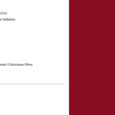
ernes
e Vallotton
monde
/ Christmas Films