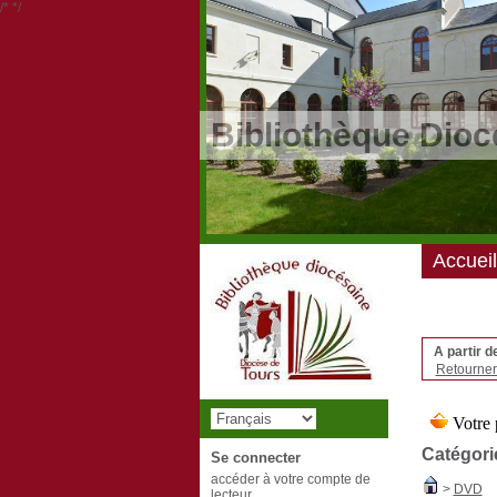
/*
*/
Bibliothèque Dioc
Accueil
A partir d
Retourner 
Catégori
Se connecter
accéder à votre compte de
>
DVD
lecteur