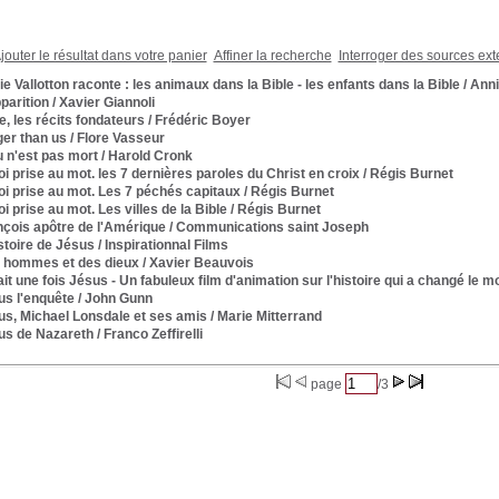
jouter le résultat dans votre panier
Affiner la recherche
Interroger des sources ext
e Vallotton raconte : les animaux dans la Bible - les enfants dans la Bible
/ Anni
parition
/ Xavier Giannoli
e, les récits fondateurs
/ Frédéric Boyer
ger than us
/ Flore Vasseur
 n'est pas mort
/ Harold Cronk
oi prise au mot. les 7 dernières paroles du Christ en croix
/ Régis Burnet
oi prise au mot. Les 7 péchés capitaux
/ Régis Burnet
oi prise au mot. Les villes de la Bible
/ Régis Burnet
nçois apôtre de l'Amérique
/ Communications saint Joseph
stoire de Jésus
/ Inspirationnal Films
 hommes et des dieux
/ Xavier Beauvois
tait une fois Jésus - Un fabuleux film d'animation sur l'histoire qui a changé le 
us l'enquête
/ John Gunn
us, Michael Lonsdale et ses amis
/ Marie Mitterrand
us de Nazareth
/ Franco Zeffirelli
page
/3