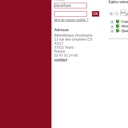
Église unive
A
Mot de passe oublié ?
Caté
Hist
Adresse
Qua
Bibliothèque Diocésaine
13 rue des Ursulines CS
41117
37011 Tours
France
02 47 31 14 45
contact