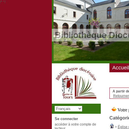
/*
*/
Bibliothèque Dioc
Accueil
A partir d
Retourner 
Catégori
Se connecter
accéder à votre compte de
>
Église 
lecteur