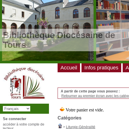
/*
*/
Bibliothèque Diocésaine de
Tours
Accueil
Infos pratiques
A
A partir de cette page vous pouvez :
Retourner au premier écran avec les catégo
Catégories
Se connecter
accéder à votre compte de
>
Liturgie-Généralité
lecteur