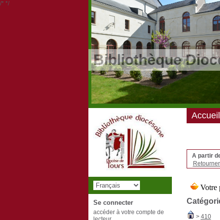
/*
*/
Bibliothèque Dioc
Accueil
A partir d
Retourner 
Catégori
Se connecter
accéder à votre compte de
>
410
lecteur