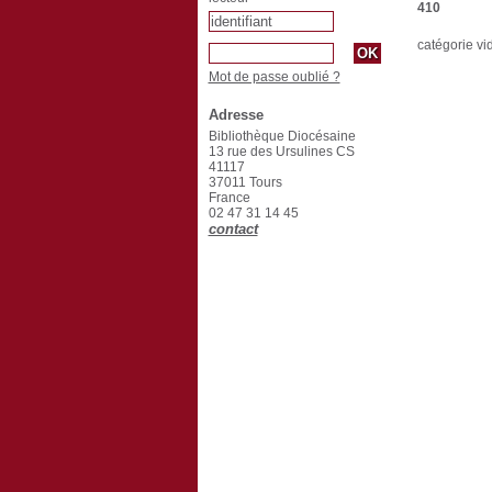
410
catégorie vi
Mot de passe oublié ?
Adresse
Bibliothèque Diocésaine
13 rue des Ursulines CS
41117
37011 Tours
France
02 47 31 14 45
contact