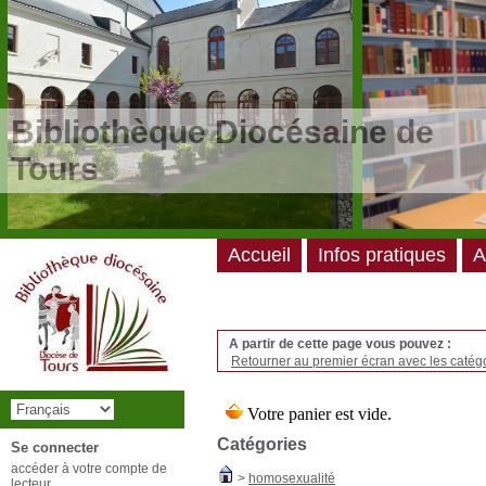
/*
*/
Bibliothèque Diocésaine de
Tours
Accueil
Infos pratiques
A
A partir de cette page vous pouvez :
Retourner au premier écran avec les catégo
Catégories
Se connecter
accéder à votre compte de
>
homosexualité
lecteur