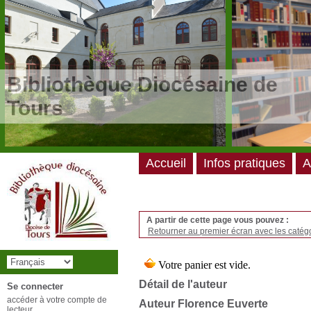
/*
*/
Bibliothèque Diocésaine de
Tours
Accueil
Infos pratiques
A
A partir de cette page vous pouvez :
Retourner au premier écran avec les catégo
Détail de l'auteur
Se connecter
accéder à votre compte de
Auteur Florence Euverte
lecteur