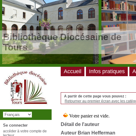
/*
*/
Bibliothèque Diocésaine de
Tours
Accueil
Infos pratiques
A
A partir de cette page vous pouvez :
Retourner au premier écran avec les catégo
Détail de l'auteur
Se connecter
accéder à votre compte de
Auteur Brian Hefferman
lecteur