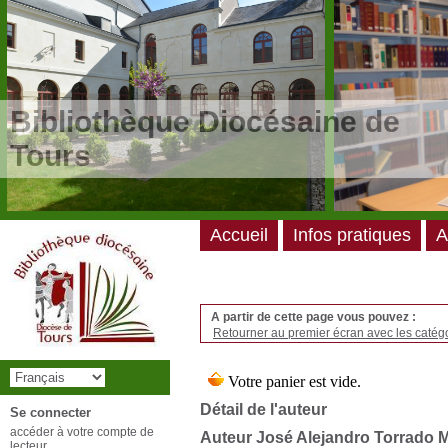
/*
*/
Bibliothèque Diocésaine de
Tours
Accueil
Infos pratiques
A
A partir de cette page vous pouvez :
Retourner au premier écran avec les catégo
Détail de l'auteur
Se connecter
accéder à votre compte de
Auteur José Alejandro Torrado
lecteur