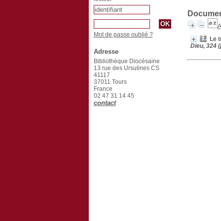
Document
A
Mot de passe oublié ?
Le t
Dieu, 324 (
Adresse
Bibliothèque Diocésaine
13 rue des Ursulines CS
41117
37011 Tours
France
02 47 31 14 45
contact