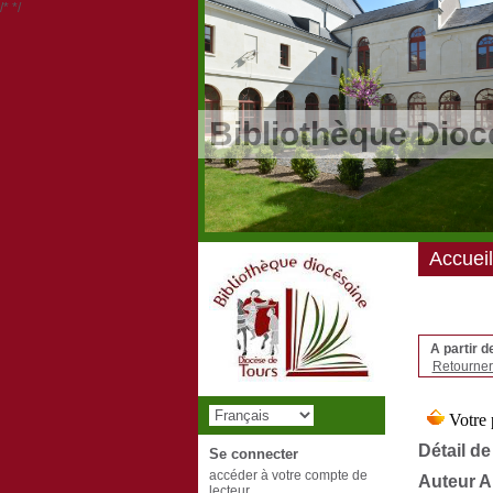
/*
*/
Bibliothèque Dioc
Accueil
A partir d
Retourner 
Détail de
Se connecter
accéder à votre compte de
Auteur 
lecteur