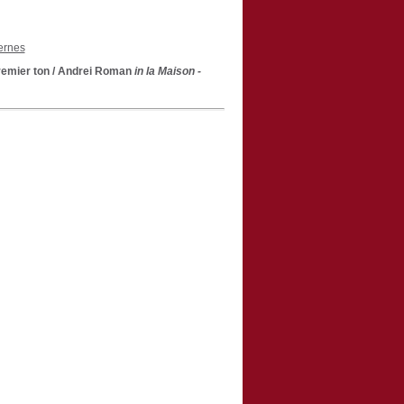
ernes
remier ton
/ Andrei Roman
in la Maison -