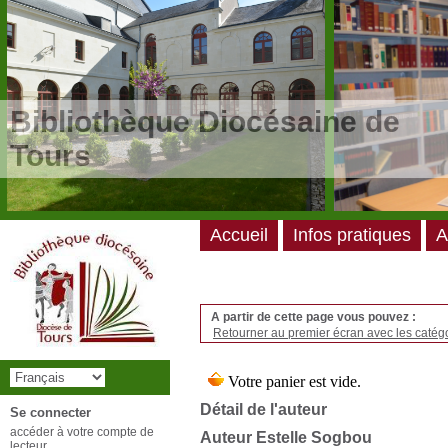
/*
*/
Bibliothèque Diocésaine de
Tours
Accueil
Infos pratiques
A
A partir de cette page vous pouvez :
Retourner au premier écran avec les catégo
Détail de l'auteur
Se connecter
accéder à votre compte de
Auteur Estelle Sogbou
lecteur