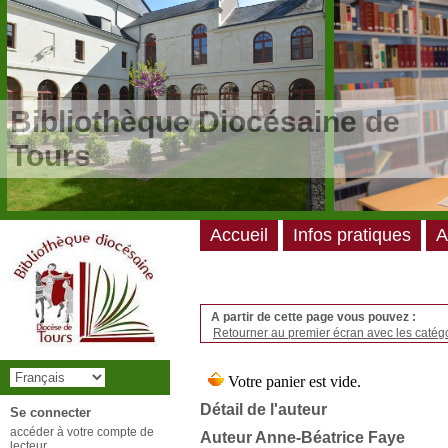
/*
*/
Bibliothèque Diocésaine de
Tours
Accueil
Infos pratiques
A
A partir de cette page vous pouvez :
Retourner au premier écran avec les catégo
Détail de l'auteur
Se connecter
accéder à votre compte de
Auteur Anne-Béatrice Faye
lecteur