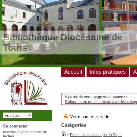
/*
*/
Bibliothèque Diocésaine de
Tours
Accueil
Infos pratiques
A
A partir de cette page vous pouvez :
Retourner au premier écran avec les catégo
Catégories
Se connecter
accéder à votre compte de
>
Discours et messages du Pape
lecteur