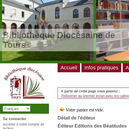
/*
*/
Bibliothèque Diocésaine de
Tours
Accueil
Infos pratiques
A
A partir de cette page vous pouvez :
Retourner au premier écran avec les catégo
Détail de l'éditeur
Se connecter
accéder à votre compte de
Éditeur Editions des Béatitudes
lecteur