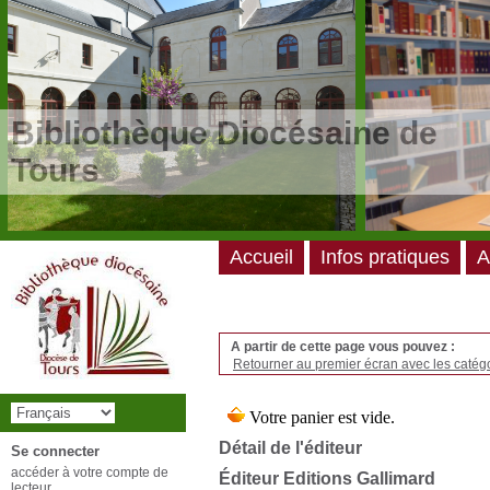
/*
*/
Bibliothèque Diocésaine de
Tours
Accueil
Infos pratiques
A
A partir de cette page vous pouvez :
Retourner au premier écran avec les catégo
Détail de l'éditeur
Se connecter
accéder à votre compte de
Éditeur Editions Gallimard
lecteur