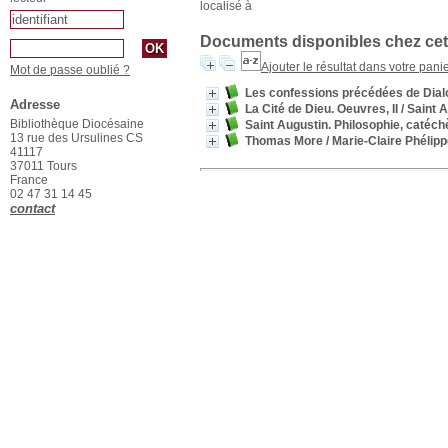
localisé à
Documents disponibles chez cet
Ajouter le résultat dans votre pani
Mot de passe oublié ?
Les confessions précédées de Dial
Adresse
La Cité de Dieu. Oeuvres, II
/ Saint 
Bibliothèque Diocésaine
Saint Augustin. Philosophie, catéch
13 rue des Ursulines CS
Thomas More
/ Marie-Claire Phélip
41117
37011 Tours
France
02 47 31 14 45
contact