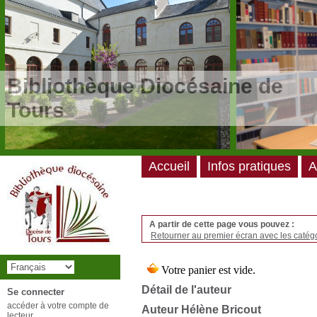
/*
*/
Bibliothèque Diocésaine de
Tours
Accueil
Infos pratiques
A
A partir de cette page vous pouvez :
Retourner au premier écran avec les catégo
Détail de l'auteur
Se connecter
accéder à votre compte de
Auteur Hélène Bricout
lecteur