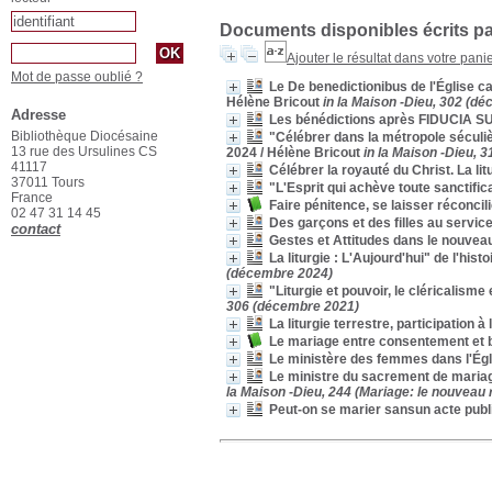
Documents disponibles écrits pa
Ajouter le résultat dans votre pani
Mot de passe oublié ?
Le De benedictionibus de l'Église ca
Hélène Bricout
in la Maison -Dieu, 302 (d
Adresse
Les bénédictions après FIDUCIA 
Bibliothèque Diocésaine
"Célébrer dans la métropole séculièr
13 rue des Ursulines CS
2024
/ Hélène Bricout
in la Maison -Dieu, 
41117
Célébrer la royauté du Christ. La lit
37011 Tours
"L'Esprit qui achève toute sanctifica
France
Faire pénitence, se laisser réconci
02 47 31 14 45
Des garçons et des filles au service
contact
Gestes et Attitudes dans le nouvea
La liturgie : L'Aujourd'hui" de l'hi
(décembre 2024)
"Liturgie et pouvoir, le cléricalisme
306 (décembre 2021)
La liturgie terrestre, participation à 
Le mariage entre consentement et 
Le ministère des femmes dans l'Ég
Le ministre du sacrement de mariag
la Maison -Dieu, 244 (Mariage: le nouveau r
Peut-on se marier sansun acte publ