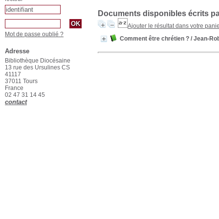
Documents disponibles écrits pa
Ajouter le résultat dans votre pani
Mot de passe oublié ?
Comment être chrétien ?
/ Jean-Ro
Adresse
Bibliothèque Diocésaine
13 rue des Ursulines CS
41117
37011 Tours
France
02 47 31 14 45
contact