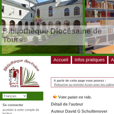
/*
*/
Bibliothèque Diocésaine de
Tours
Accueil
Infos pratiques
A
A partir de cette page vous pouvez :
Retourner au premier écran avec les catégo
Détail de l'auteur
Se connecter
accéder à votre compte de
Auteur David G Schultenover
lecteur