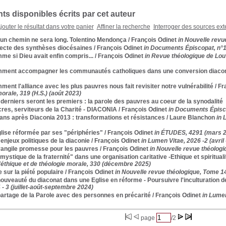
s disponibles écrits par cet auteur
jouter le résultat dans votre panier
Affiner la recherche
Interroger des sources ext
un chemin ne sera long. Tolentino Mendonça
/ François Odinet
in Nouvelle revu
lecte des synthèses diocésaines
/ François Odinet
in Documents Épiscopat, n°1-
e si Dieu avait enfin compris...
/ François Odinet
in Revue théologique de Lo
ment accompagner les communautés catholiques dans une conversion diacon
ent l'alliance avec les plus pauvres nous fait revisiter notre vulnérabilité
/ Fr
orale, 319 (H.S.) (août 2023)
derniers seront les premiers : la parole des pauvres au coeur de la synodalité
res, serviteurs de la Charité - DIACONIA
/ François Odinet
in Documents Épisco
ans après Diaconia 2013 : transformations et résistances
/ Laure Blanchon
in 
lise réformée par ses "périphéries"
/ François Odinet
in ÉTUDES, 4291 (mars 
enjeux politiques de la diaconie
/ François Odinet
in Lumen Vitae, 2026 -2 (avril 
vangile promesse pour les pauvres
/ François Odinet
in Nouvelle revue théologi
mystique de la fraternité" dans une organisation caritative -Ethique et spiritua
'éthique et de théologie morale, 330 (décembre 2025)
 sur la piété populaire
/ François Odinet
in Nouvelle revue théologique, Tome 148
ouveauté du diaconat dans une Eglise en réforme - Poursuivre l'inculturation d
 - 3 (juillet-août-septembre 2024)
artage de la Parole avec des personnes en précarité
/ François Odinet
in Lumen
page
/2