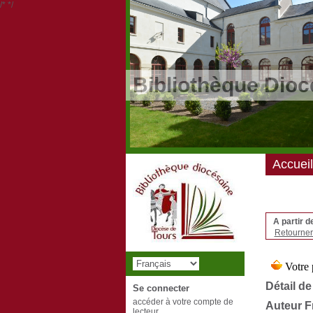
/*
*/
Bibliothèque Dioc
Accueil
A partir d
Retourner 
Détail de
Se connecter
accéder à votre compte de
Auteur F
lecteur