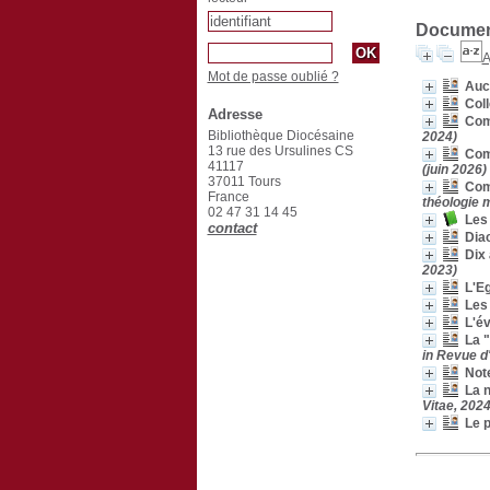
Document
A
Mot de passe oublié ?
Auc
Col
Adresse
Comm
Bibliothèque Diocésaine
2024)
13 rue des Ursulines CS
Com
41117
(juin 2026)
37011 Tours
Comm
France
théologie m
02 47 31 14 45
Les 
contact
Diac
Dix 
2023)
L'Eg
Les 
L'é
La "
in Revue d
Note
La n
Vitae, 2024
Le p