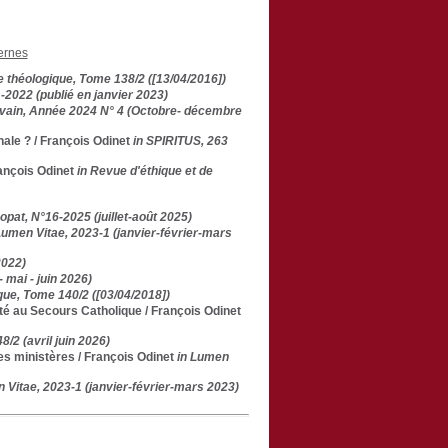
ernes
e théologique, Tome 138/2 ([13/04/2016])
2022 (publié en janvier 2023)
uvain, Année 2024 N° 4 (Octobre- décembre
ale ?
/ François Odinet
in SPIRITUS, 263
ançois Odinet
in Revue d'éthique et de
pat, N°16-2025 (juillet-août 2025)
Lumen Vitae, 2023-1 (janvier-février-mars
2022)
- mai - juin 2026)
que, Tome 140/2 ([03/04/2018])
lité au Secours Catholique
/ François Odinet
/2 (avril juin 2026)
es ministères
/ François Odinet
in Lumen
 Vitae, 2023-1 (janvier-février-mars 2023)