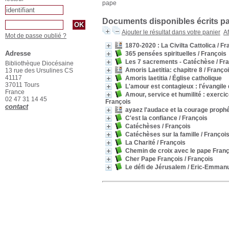
pape
Documents disponibles écrits pa
Ajouter le résultat dans votre panier
Af
Mot de passe oublié ?
1870-2020 : La Civilta Cattolica
/ Fr
Adresse
365 pensées spirituelles
/ François
Les 7 sacrements - Catéchèse
/ Fr
Bibliothèque Diocésaine
Amoris Laetitia: chapitre 8
/ Franço
13 rue des Ursulines CS
41117
Amoris laetitia
/ Église catholique
37011 Tours
L'amour est contagieux : l'évangile 
France
Amour, service et humilité : exerci
02 47 31 14 45
François
contact
ayaez l'audace et la courage proph
C'est la confiance
/ François
Catéchèses
/ François
Catéchèses sur la famille
/ Françoi
La Charité
/ François
Chemin de croix avec le pape Fran
Cher Pape François
/ François
Le défi de Jérusalem
/ Eric-Emmanu