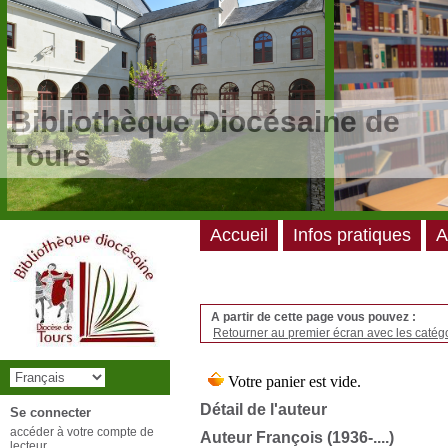
/*
*/
Bibliothèque Diocésaine de
Tours
Accueil
Infos pratiques
A
A partir de cette page vous pouvez :
Retourner au premier écran avec les catégo
Détail de l'auteur
Se connecter
accéder à votre compte de
Auteur François (1936-....)
lecteur