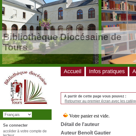
/*
*/
Bibliothèque Diocésaine de
Tours
Accueil
Infos pratiques
A
A partir de cette page vous pouvez :
Retourner au premier écran avec les catégo
Détail de l'auteur
Se connecter
accéder à votre compte de
Auteur Benoît Gautier
lecteur