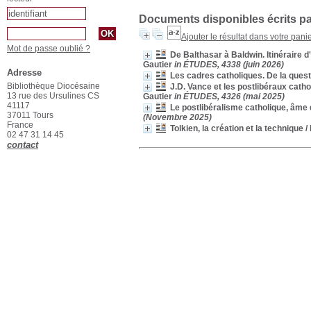
Documents disponibles écrits pa
Ajouter le résultat dans votre pani
Mot de passe oublié ?
De Balthasar à Baldwin. Itinéraire 
Gautier
in ÉTUDES, 4338 (juin 2026)
Adresse
Les cadres catholiques. De la quest
Bibliothèque Diocésaine
J.D. Vance et les postlibéraux cath
13 rue des Ursulines CS
Gautier
in ÉTUDES, 4326 (mai 2025)
41117
Le postlibéralisme catholique, âm
37011 Tours
(Novembre 2025)
France
Tolkien, la création et la technique
/
02 47 31 14 45
contact