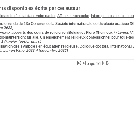
s disponibles écrits par cet auteur
jouter le résultat dans votre panier
Affiner la recherche
Interroger des sources ext
te-rendu du 13e Congrès de la Société internationale de théologie pratique (S
re 2022)
veaux apporrts des cours de religion en Belgique
/ Flore Xhonneux
in Lumen Vit
gionsunterricht für alle. Un enseignement religieux confessionnel pour tous-t
-1 (janvier-février-mars)
ilisation des symboles en éducation religieuse. Colloque doctoral international S
in Lumen Vitae, 2022-4 (décembre 2022)
page 1/1