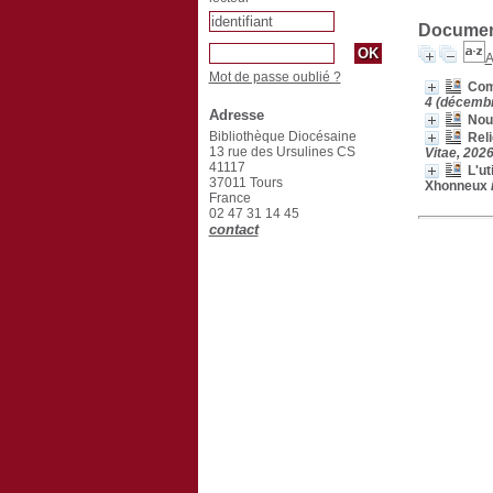
Document
A
Mot de passe oublié ?
Comp
4 (décemb
Adresse
Nou
Bibliothèque Diocésaine
Reli
13 rue des Ursulines CS
Vitae, 2026
41117
L'ut
37011 Tours
Xhonneux
France
02 47 31 14 45
contact