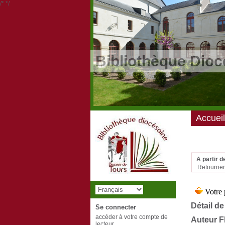
/*
*/
Bibliothèque Dioc
Accueil
A partir d
Retourner 
Détail de
Se connecter
accéder à votre compte de
Auteur F
lecteur