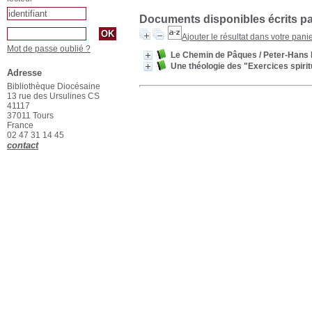
Documents disponibles écrits pa
Ajouter le résultat dans votre pani
Mot de passe oublié ?
Le Chemin de Pâques
/ Peter-Hans
Une théologie des "Exercices spirit
Adresse
Bibliothèque Diocésaine
13 rue des Ursulines CS
41117
37011 Tours
France
02 47 31 14 45
contact