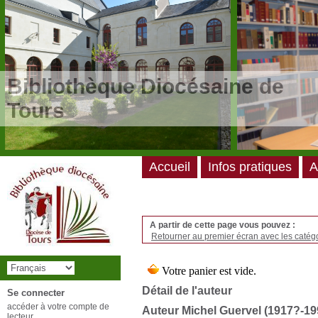
/*
*/
Bibliothèque Diocésaine de
Tours
Accueil
Infos pratiques
A
A partir de cette page vous pouvez :
Retourner au premier écran avec les catégo
Détail de l'auteur
Se connecter
accéder à votre compte de
Auteur Michel Guervel (1917?-19
lecteur