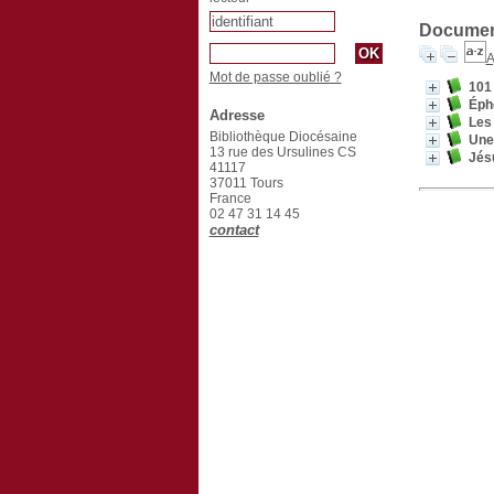
Document
A
Mot de passe oublié ?
101 
Éph
Adresse
Les
Bibliothèque Diocésaine
Une 
13 rue des Ursulines CS
Jésu
41117
37011 Tours
France
02 47 31 14 45
contact