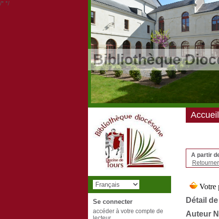
/*
*/
Bibliothèque Dioc
Accueil
A partir d
Retourner 
Détail de
Se connecter
accéder à votre compte de
Auteur N
lecteur