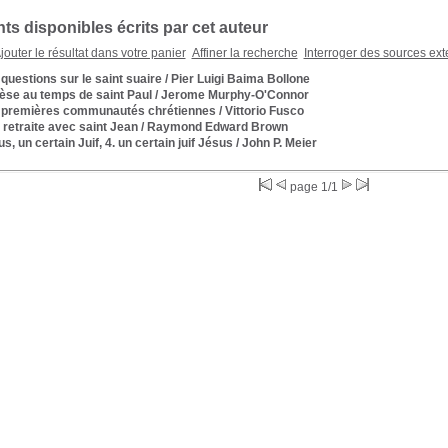
s disponibles écrits par cet auteur
jouter le résultat dans votre panier
Affiner la recherche
Interroger des sources ext
questions sur le saint suaire
/ Pier Luigi Baima Bollone
èse au temps de saint Paul
/ Jerome Murphy-O'Connor
 premières communautés chrétiennes
/ Vittorio Fusco
retraite avec saint Jean
/ Raymond Edward Brown
s, un certain Juif, 4. un certain juif Jésus
/ John P. Meier
page 1/1