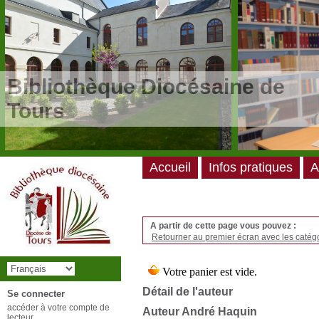
/*
*/
Bibliothèque Diocésaine de
Tours
Accueil
Infos pratiques
A
A partir de cette page vous pouvez :
Retourner au premier écran avec les catégo
Détail de l'auteur
Se connecter
accéder à votre compte de
Auteur André Haquin
lecteur