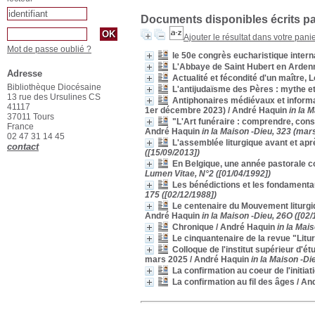
Documents disponibles écrits pa
Ajouter le résultat dans votre pani
Mot de passe oublié ?
le 50e congrès eucharistique interna
L'Abbaye de Saint Hubert en Arden
Adresse
Actualité et fécondité d'un maître,
Bibliothèque Diocésaine
L'antijudaïsme des Pères : mythe et/
13 rue des Ursulines CS
Antiphonaires médiévaux et informat
41117
1er décembre 2023)
/ André Haquin
in la M
37011 Tours
"L'Art funéraire : comprendre, cons
France
André Haquin
in la Maison -Dieu, 323 (mar
02 47 31 14 45
L'assemblée liturgique avant et aprè
contact
([15/09/2013])
En Belgique, une année pastorale 
Lumen Vitae, N°2 ([01/04/1992])
Les bénédictions et les fondamentau
175 ([02/12/1988])
Le centenaire du Mouvement liturgi
André Haquin
in la Maison -Dieu, 26O ([02/
Chronique
/ André Haquin
in la Mai
Le cinquantenaire de la revue "Litu
Colloque de l'institut supérieur d'é
mars 2025
/ André Haquin
in la Maison -D
La confirmation au coeur de l'initia
La confirmation au fil des âges
/ An