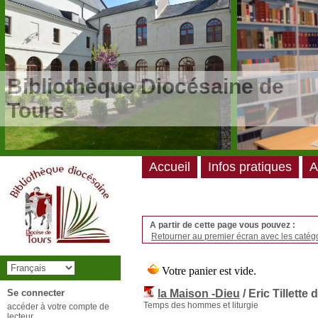
/*
*/
Bibliothèque Diocésaine de
Tours
Accueil
Infos pratiques
A
A partir de cette page vous pouvez :
Retourner au premier écran avec les catégo
Se connecter
la Maison -Dieu
/ Eric Tillett
Temps des hommes et liturgie
accéder à votre compte de
lecteur