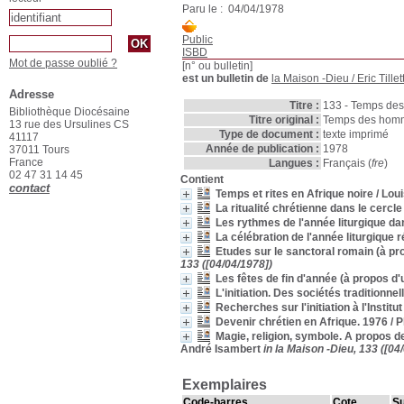
Paru le : 04/04/1978
Public
ISBD
Mot de passe oublié ?
[n° ou bulletin]
est un bulletin de
la Maison -Dieu
/ Eric Till
Adresse
Titre :
133 - Temps des
Bibliothèque Diocésaine
Titre original :
Temps des homme
13 rue des Ursulines CS
Type de document :
texte imprimé
41117
Année de publication :
1978
37011 Tours
France
Langues :
Français (
fre
)
02 47 31 14 45
Contient
contact
Temps et rites en Afrique noire
/ Lou
La ritualité chrétienne dans le cercl
Les rythmes de l'année liturgique da
La célébration de l'année liturgique 
Etudes sur le sanctoral romain (à pro
133 ([04/04/1978])
Les fêtes de fin d'année (à propos d'u
L'initiation. Des sociétés traditionnel
Recherches sur l'initiation à l'Institu
Devenir chrétien en Afrique. 1976
/ P
Magie, religion, symbole. A propos 
André Isambert
in la Maison -Dieu, 133 ([04
Exemplaires
Code-barres
Cote
Su