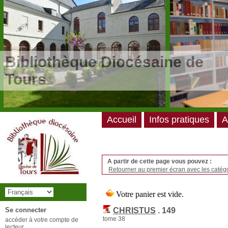
/*
*/
Bibliothèque Diocésaine de
Tours
Accueil
Infos pratiques
A
A partir de cette page vous pouvez :
Retourner au premier écran avec les catégo
Se connecter
CHRISTUS
.
149
tome 38
accéder à votre compte de
lecteur