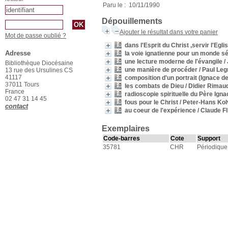
Paru le : 10/11/1990
Dépouillements
Ajouter le résultat dans votre panier
Mot de passe oublié ?
dans l'Esprit du Christ ,servir l'Egli
Adresse
la voie ignatienne pour un monde s
une lecture moderne de l'évangile
/
Bibliothèque Diocésaine
une manière de procéder
/ Paul Le
13 rue des Ursulines CS
41117
composition d'un portrait (Ignace d
37011 Tours
les combats de Dieu
/ Didier Rimau
France
radioscopie spirituelle du Père Igna
02 47 31 14 45
fous pour le Christ
/ Peter-Hans Ko
contact
au coeur de l'expérience
/ Claude F
Exemplaires
Code-barres
Cote
Support
35781
CHR
Périodique