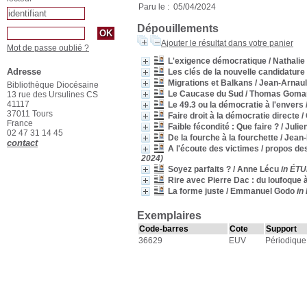
Paru le : 05/04/2024
Dépouillements
Ajouter le résultat dans votre panier
Mot de passe oublié ?
L'exigence démocratique
/ Nathali
Adresse
Les clés de la nouvelle candidatur
Migrations et Balkans
/ Jean-Arnau
Bibliothèque Diocésaine
Le Caucase du Sud
/ Thomas Goma
13 rue des Ursulines CS
41117
Le 49.3 ou la démocratie à l'envers
37011 Tours
Faire droit à la démocratie directe
/
France
Faible fécondité : Que faire ?
/ Juli
02 47 31 14 45
De la fourche à la fourchette
/ Jean-
contact
A l'écoute des victimes / propos d
2024)
Soyez parfaits ?
/ Anne Lécu
in ÉTU
Rire avec Pierre Dac : du loufoque 
La forme juste
/ Emmanuel Godo
in
Exemplaires
Code-barres
Cote
Support
36629
EUV
Périodique