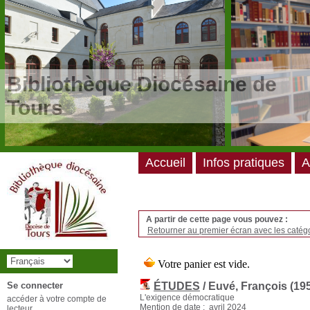
/*
*/
Bibliothèque Diocésaine de
Tours
Accueil
Infos pratiques
A
A partir de cette page vous pouvez :
Retourner au premier écran avec les catégo
Se connecter
ÉTUDES
/ Euvé, François (1954
L'exigence démocratique
accéder à votre compte de
Mention de date : avril 2024
lecteur