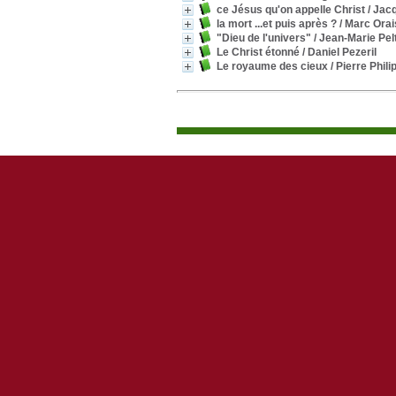
ce Jésus qu'on appelle Christ
/ Jac
la mort ...et puis après ?
/ Marc Ora
"Dieu de l'univers"
/ Jean-Marie Pel
Le Christ étonné
/ Daniel Pezeril
Le royaume des cieux
/ Pierre Phili