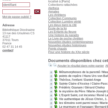
localisé à [Paris]
Collections rattachées
Aletheia
Annales
Les chrétiens
Mot de passe oublié ?
Collection Communio
Collection Lumière vérité
Adresse
Les dieux dans la cité
École de la foi
Bibliothèque Diocésaine
Les Enfants du fleuve
13 rue des Ursulines CS
Une histoire du paradis
41117
Le Livre de poche chrétien
37011 Tours
Nouvelles études contemporaines
France
Nouvelles études historiques
02 47 31 14 45
Points chauds
contact
Pour une histoire du XXe siècle
Documents disponibles chez cet
Ajouter le résultat dans votre panier
Af
Métamorphoses de la parenté
/ Mau
points de repère
/ Hans Urs von Bal
Thérèse, l'enfant
/ Daniel-Ange
Sainte Claire d'Assise
/ Claire-Pasc
Frédéric Ozanam
/ Gérard Cholvy
le mystère du Père
/ Marie-Joseph L
L'Esprit Saint, cet inconnu
/ René La
Vie authentique de Jésus Christ., 1.
les témoins sont parmi nous
/ Marie
Le murmure et l'ouragan
/ Bernard 