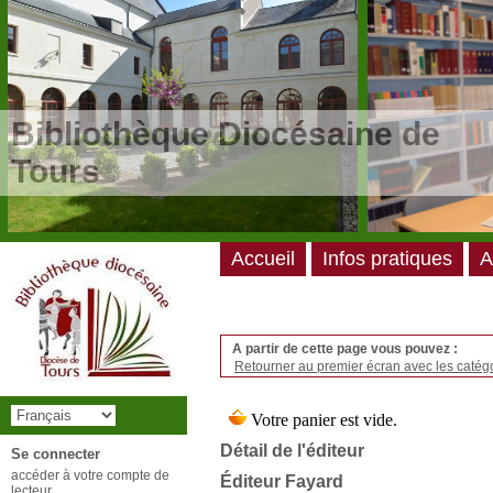
/*
*/
Bibliothèque Diocésaine de
Tours
Accueil
Infos pratiques
A
A partir de cette page vous pouvez :
Retourner au premier écran avec les catégo
Détail de l'éditeur
Se connecter
accéder à votre compte de
Éditeur Fayard
lecteur